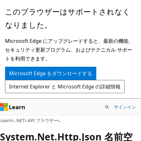
メ
ペ
このブラウザーはサポートされなく
イ
ー
なりました。
ン
ジ
コ
内
Microsoft Edge にアップグレードすると、最新の機能、
ン
ナ
セキュリティ更新プログラム、およびテクニカル サポー
テ
ビ
トを利用できます。
ン
ゲ
ツ
ー
Microsoft Edge をダウンロードする
に
シ
Internet Explorer と Microsoft Edge の詳細情報
ス
ョ
キ
ン
ッ
に
Learn
サインイン
プ
ス
Learn
.NET
API ブラウザー
キ
ッ
System.
Net.
Http.
Json 名前空