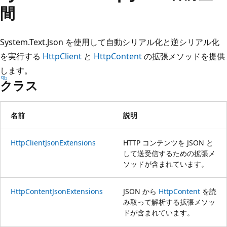
プ
間
System.Text.Json を使用して自動シリアル化と逆シリアル化
を実行する
HttpClient
と
HttpContent
の拡張メソッドを提供
します。
クラス
名前
説明
HttpClientJsonExtensions
HTTP コンテンツを JSON と
して送受信するための拡張メ
ソッドが含まれています。
HttpContentJsonExtensions
JSON から
HttpContent
を読
み取って解析する拡張メソッ
ドが含まれています。