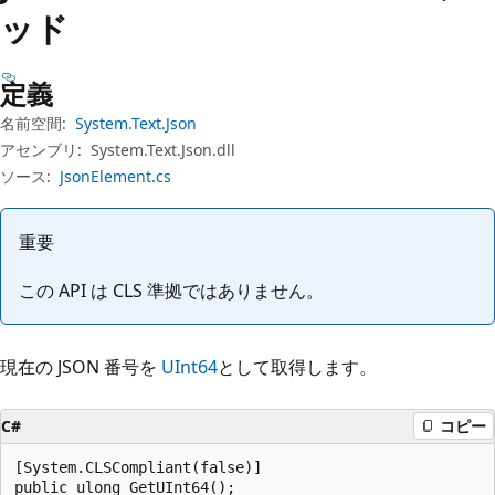
プ
ッド
定義
名前空間:
System.Text.Json
アセンブリ:
System.Text.Json.dll
ソース:
JsonElement.cs
重要
この API は CLS 準拠ではありません。
現在の JSON 番号を
UInt64
として取得します。
C#
コピー
[System.CLSCompliant(false)]

public ulong GetUInt64();