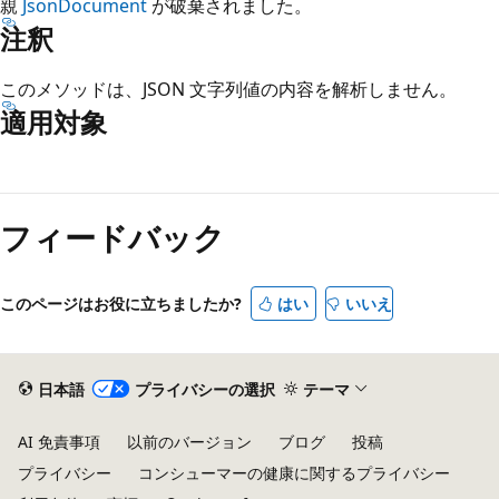
親
JsonDocument
が破棄されました。
注釈
このメソッドは、JSON 文字列値の内容を解析しません。
適用対象
読
み
フィードバック
取
り
モ
このページはお役に立ちましたか?
はい
いいえ
ー
ド
が
日本語
プライバシーの選択
テーマ
無
AI 免責事項
以前のバージョン
ブログ
投稿
効
プライバシー
コンシューマーの健康に関するプライバシー