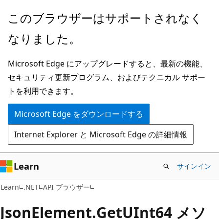
メ
ペ
このブラウザーはサポートされなく
イ
ー
なりました。
ン
ジ
コ
内
Microsoft Edge にアップグレードすると、最新の機能、
ン
ナ
セキュリティ更新プログラム、およびテクニカル サポー
テ
ビ
トを利用できます。
ン
ゲ
ツ
ー
Microsoft Edge をダウンロードする
に
シ
Internet Explorer と Microsoft Edge の詳細情報
ス
ョ
キ
ン
ッ
に
Learn
サインイン
プ
ス
C#
Learn
.NET
API ブラウザー
キ
ッ
Json
Element.
Get
UInt64 メソ