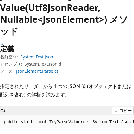
プ
Value(Utf8JsonReader,
Nullable<JsonElement>) メソ
ッド
定義
名前空間:
System.Text.Json
アセンブリ:
System.Text.Json.dll
ソース:
JsonElement.Parse.cs
指定されたリーダーから 1 つの JSON 値 (オブジェクトまたは
配列を含む) の解析を試みます。
C#
コピー
public static bool TryParseValue(ref System.Text.Json.