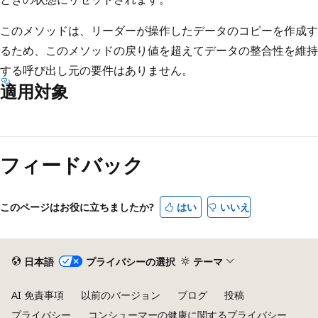
このメソッドは、リーダーが操作したデータのコピーを作成す
るため、このメソッドの戻り値を超えてデータの整合性を維持
する呼び出し元の要件はありません。
適用対象
読
み
フィードバック
取
り
モ
このページはお役に立ちましたか?
はい
いいえ
ー
ド
が
日本語
プライバシーの選択
テーマ
無
AI 免責事項
以前のバージョン
ブログ
投稿
効
プライバシー
コンシューマーの健康に関するプライバシー