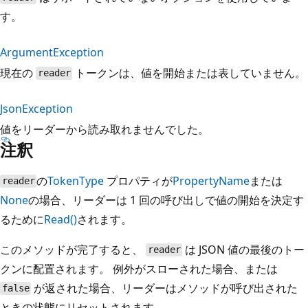
す。
ArgumentException
現在の
トークンは、値を開始または表していません。
reader
JsonException
値をリーダーから読み取れませんでした。
注釈
の
TokenType
プロパティが
PropertyName
または
reader
None
の場合、リーダーは 1 回の呼び出しで値の開始を決定す
るために
Read()
されます。
このメソッドが完了すると、
は JSON 値の最後のトー
reader
クンに配置されます。 例外がスローされた場合、または
が返された場合、リーダーはメソッドが呼び出された
false
ときの状態にリセットされます。