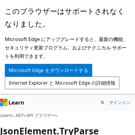
メ
ペ
このブラウザーはサポートされなく
イ
ー
なりました。
ン
ジ
コ
内
Microsoft Edge にアップグレードすると、最新の機能、
ン
ナ
セキュリティ更新プログラム、およびテクニカル サポー
テ
ビ
トを利用できます。
ン
ゲ
ツ
ー
Microsoft Edge をダウンロードする
に
シ
Internet Explorer と Microsoft Edge の詳細情報
ス
ョ
キ
ン
ッ
に
Learn
サインイン
プ
ス
C#
Learn
.NET
API ブラウザー
キ
ッ
Json
Element.
Try
Parse