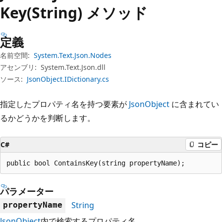
プ
Key(String) メソッド
定義
名前空間:
System.Text.Json.Nodes
アセンブリ:
System.Text.Json.dll
ソース:
JsonObject.IDictionary.cs
指定したプロパティ名を持つ要素が
JsonObject
に含まれてい
るかどうかを判断します。
C#
コピー
public bool ContainsKey(string propertyName);
パラメーター
String
propertyName
JsonObject
内で検索するプロパティ名。