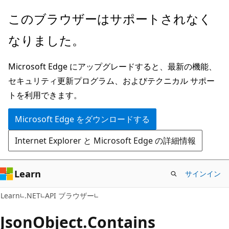
メ
ペ
このブラウザーはサポートされなく
イ
ー
なりました。
ン
ジ
コ
内
Microsoft Edge にアップグレードすると、最新の機能、
ン
ナ
セキュリティ更新プログラム、およびテクニカル サポー
テ
ビ
トを利用できます。
ン
ゲ
ツ
ー
Microsoft Edge をダウンロードする
に
シ
Internet Explorer と Microsoft Edge の詳細情報
ス
ョ
キ
ン
ッ
に
Learn
サインイン
プ
ス
C#
Learn
.NET
API ブラウザー
キ
ッ
Json
Object.
Contains