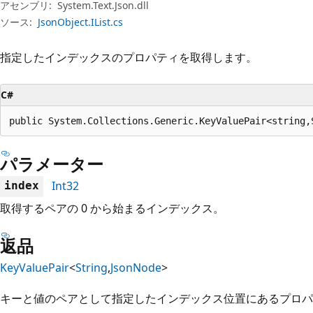
プ
アセンブリ:
System.Text.Json.dll
ソース:
JsonObject.IList.cs
指定したインデックスのプロパティを取得します。
C#
public System.Collections.Generic.KeyValuePair<string,
パラメーター
Int32
index
取得するペアの 0 から始まるインデックス。
返品
KeyValuePair
<
String
,
JsonNode
>
キーと値のペアとして指定したインデックス位置にあるプロパ