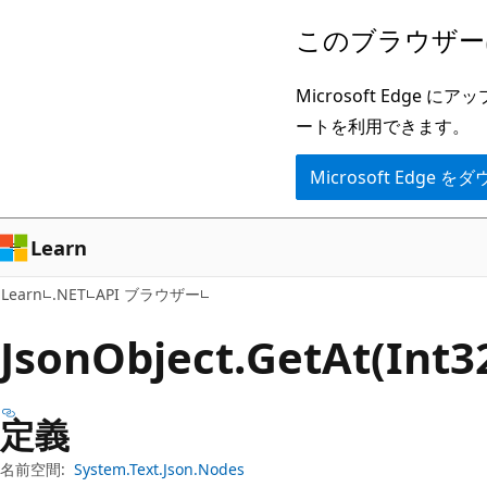
メ
ペ
このブラウザー
イ
ー
ン
ジ
Microsoft Ed
コ
内
ートを利用できます。
ン
ナ
Microsoft Edge
テ
ビ
ン
ゲ
ツ
ー
Learn
に
シ
Learn
.NET
API ブラウザー
ス
ョ
キ
ン
Json
Object.
Get
At(Int
ッ
に
プ
ス
定義
キ
ッ
名前空間:
System.Text.Json.Nodes