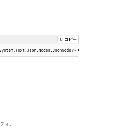
コピー
System.Text.Json.Nodes.JsonNode?> GetAt(int index);
ティ。