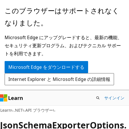
メ
ペ
このブラウザーはサポートされなく
イ
ー
なりました。
ン
ジ
コ
内
Microsoft Edge にアップグレードすると、最新の機能、
ン
ナ
セキュリティ更新プログラム、およびテクニカル サポー
テ
ビ
トを利用できます。
ン
ゲ
ツ
ー
Microsoft Edge をダウンロードする
に
シ
Internet Explorer と Microsoft Edge の詳細情報
ス
ョ
キ
ン
ッ
に
Learn
サインイン
プ
ス
C#
Learn
.NET
API ブラウザー
キ
ッ
Json
Schema
Exporter
Options.