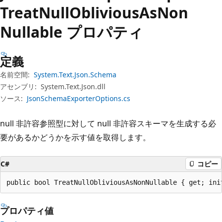
プ
Treat
Null
Oblivious
AsNon
Nullable プロパティ
定義
名前空間:
System.Text.Json.Schema
アセンブリ:
System.Text.Json.dll
ソース:
JsonSchemaExporterOptions.cs
null 非許容参照型に対して null 非許容スキーマを生成する必
要があるかどうかを示す値を取得します。
C#
コピー
public bool TreatNullObliviousAsNonNullable { get; ini
プロパティ値