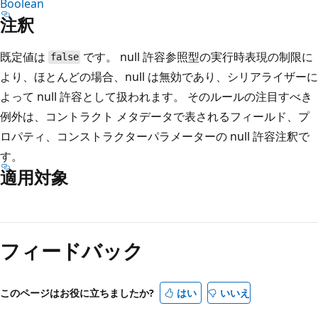
Boolean
注釈
既定値は
です。 null 許容参照型の実行時表現の制限に
false
より、ほとんどの場合、null は無効であり、シリアライザーに
よって null 許容として扱われます。 そのルールの注目すべき
例外は、コントラクト メタデータで表されるフィールド、プ
ロパティ、コンストラクターパラメーターの null 許容注釈で
す。
適用対象
読
み
フィードバック
取
り
モ
このページはお役に立ちましたか?
はい
いいえ
ー