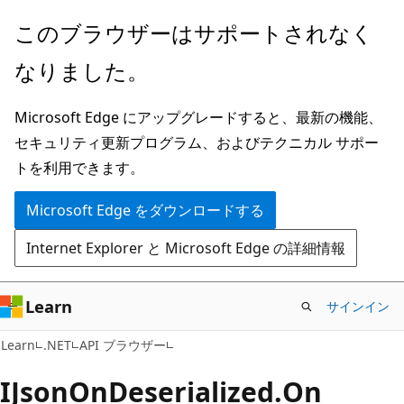
メ
ペ
このブラウザーはサポートされなく
イ
ー
なりました。
ン
ジ
コ
内
Microsoft Edge にアップグレードすると、最新の機能、
ン
ナ
セキュリティ更新プログラム、およびテクニカル サポー
テ
ビ
トを利用できます。
ン
ゲ
ツ
ー
Microsoft Edge をダウンロードする
に
シ
Internet Explorer と Microsoft Edge の詳細情報
ス
ョ
キ
ン
ッ
に
Learn
サインイン
プ
ス
C#
Learn
.NET
API ブラウザー
キ
ッ
IJson
OnDeserialized.
On