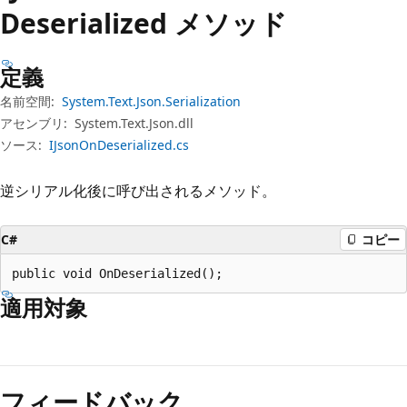
プ
Deserialized メソッド
定義
名前空間:
System.Text.Json.Serialization
アセンブリ:
System.Text.Json.dll
ソース:
IJsonOnDeserialized.cs
逆シリアル化後に呼び出されるメソッド。
C#
コピー
public void OnDeserialized();
適用対象
読
み
フィードバック
取