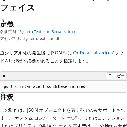
プ
フェイス
定義
名前空間:
System.Text.Json.Serialization
アセンブリ:
System.Text.Json.dll
逆シリアル化の発生後に JSON 型に
OnDeserialized()
メソッ
ドを呼び出す必要があることを指定します。
C#
コピー
public interface IJsonOnDeserialized
注釈
この動作は、JSON オブジェクトを表す型でのみサポートされ
ます。 カスタム コンバーターを持つ型、またはコレクション
またはプリミティブ値のいずれかを表す型は、この動作をサポ