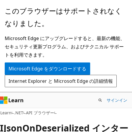
メ
ペ
このブラウザーはサポートされなく
イ
ー
なりました。
ン
ジ
コ
内
Microsoft Edge にアップグレードすると、最新の機能、
ン
ナ
セキュリティ更新プログラム、およびテクニカル サポー
テ
ビ
トを利用できます。
ン
ゲ
ツ
ー
Microsoft Edge をダウンロードする
に
シ
Internet Explorer と Microsoft Edge の詳細情報
ス
ョ
キ
ン
ッ
に
Learn
サインイン
プ
ス
C#
Learn
.NET
API ブラウザー
キ
ッ
IJson
OnDeserialized インター