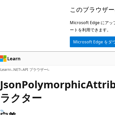
メ
ペ
このブラウザー
イ
ー
ン
ジ
Microsoft Ed
コ
内
ートを利用できます。
ン
ナ
Microsoft Edge
テ
ビ
ン
ゲ
ツ
ー
Learn
に
シ
Learn
.NET
API ブラウザー
ス
ョ
キ
ン
Json
Polymorphic
Attr
ッ
に
ラクター
プ
ス
キ
ッ