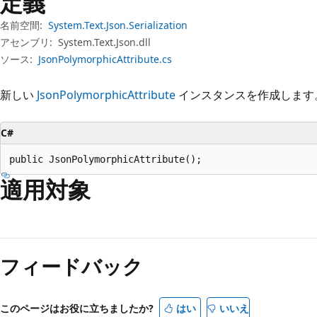
定義
プ
名前空間:
System.Text.Json.Serialization
アセンブリ:
System.Text.Json.dll
ソース:
JsonPolymorphicAttribute.cs
新しい
JsonPolymorphicAttribute
インスタンスを作成します
C#
public JsonPolymorphicAttribute();
適用対象
フィードバック
このページはお役に立ちましたか?
はい
いいえ