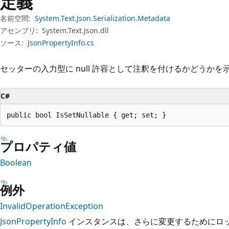
定義
プ
名前空間:
System.Text.Json.Serialization.Metadata
アセンブリ:
System.Text.Json.dll
ソース:
JsonPropertyInfo.cs
セッターの入力型に null 許容として注釈を付けるかどうか
C#
public bool IsSetNullable { get; set; }
プロパティ値
Boolean
例外
InvalidOperationException
JsonPropertyInfo
インスタンスは、さらに変更するためにロ