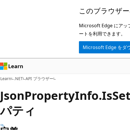
メ
ペ
このブラウザー
イ
ー
ン
ジ
Microsoft Ed
コ
内
ートを利用できます。
ン
ナ
Microsoft Edge
テ
ビ
ン
ゲ
ツ
ー
Learn
に
シ
Learn
.NET
API ブラウザー
ス
ョ
キ
ン
Json
Property
Info.
Is
Se
ッ
に
パティ
プ
ス
キ
ッ