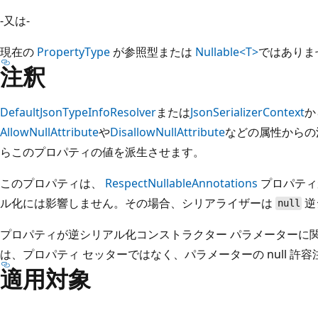
-又は-
現在の
PropertyType
が参照型または
Nullable<T>
ではありま
注釈
DefaultJsonTypeInfoResolver
または
JsonSerializerContext
か
AllowNullAttribute
や
DisallowNullAttribute
などの属性からの注
らこのプロパティの値を派生させます。
このプロパティは、
RespectNullableAnnotations
プロパティ
ル化には影響しません。その場合、シリアライザーは
逆
null
プロパティが逆シリアル化コンストラクター パラメーターに
は、プロパティ セッターではなく、パラメーターの null 許
適用対象