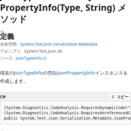
プ
Property
Info(Type, String) メ
ソッド
定義
名前空間:
System.Text.Json.Serialization.Metadata
アセンブリ:
System.Text.Json.dll
ソース:
JsonTypeInfo.cs
現在の
JsonTypeInfo
の空白
JsonPropertyInfo
インスタンスを
作成します。
C#
コピー
[System.Diagnostics.CodeAnalysis.RequiresDynamicCode("
[System.Diagnostics.CodeAnalysis.RequiresUnreferencedC
public System.Text.Json.Serialization.Metadata.JsonPro