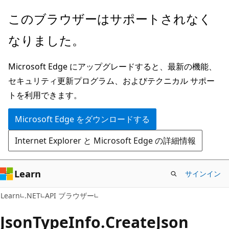
メ
ペ
このブラウザーはサポートされなく
イ
ー
なりました。
ン
ジ
コ
内
Microsoft Edge にアップグレードすると、最新の機能、
ン
ナ
セキュリティ更新プログラム、およびテクニカル サポー
テ
ビ
トを利用できます。
ン
ゲ
ツ
ー
Microsoft Edge をダウンロードする
に
シ
Internet Explorer と Microsoft Edge の詳細情報
ス
ョ
キ
ン
ッ
に
Learn
サインイン
プ
ス
C#
Learn
.NET
API ブラウザー
キ
ッ
Json
Type
Info.
Create
Json