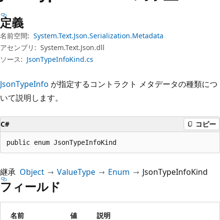
プ
定義
名前空間:
System.Text.Json.Serialization.Metadata
アセンブリ:
System.Text.Json.dll
ソース:
JsonTypeInfoKind.cs
JsonTypeInfo
が指定するコントラクト メタデータの種類につ
いて説明します。
C#
コピー
public enum JsonTypeInfoKind
継承
Object
ValueType
Enum
JsonTypeInfoKind
フィールド
名前
値
説明