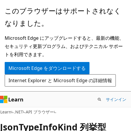
メ
ペ
このブラウザーはサポートされなく
イ
ー
なりました。
ン
ジ
コ
内
Microsoft Edge にアップグレードすると、最新の機能、
ン
ナ
セキュリティ更新プログラム、およびテクニカル サポー
テ
ビ
トを利用できます。
ン
ゲ
ツ
ー
Microsoft Edge をダウンロードする
に
シ
Internet Explorer と Microsoft Edge の詳細情報
ス
ョ
キ
ン
ッ
に
Learn
サインイン
プ
ス
C#
Learn
.NET
API ブラウザー
キ
ッ
Json
Type
Info
Kind 列挙型