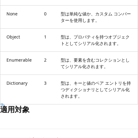
None
0
型は単純な値か、カスタム コンバー
ターを使用します。
Object
1
型は、プロパティを持つオブジェク
トとしてシリアル化されます。
Enumerable
2
型は、要素を含むコレクションとし
てシリアル化されます。
Dictionary
3
型は、キーと値のペア エントリを持
つディクショナリとしてシリアル化
されます。
適用対象
読
み