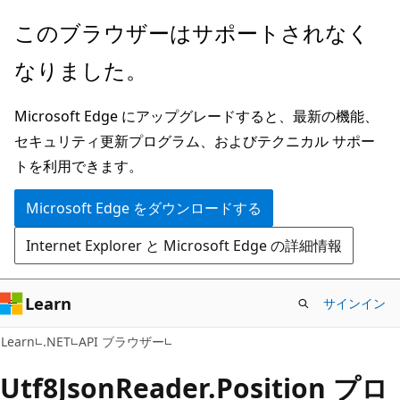
メ
ペ
このブラウザーはサポートされなく
イ
ー
なりました。
ン
ジ
コ
内
Microsoft Edge にアップグレードすると、最新の機能、
ン
ナ
セキュリティ更新プログラム、およびテクニカル サポー
テ
ビ
トを利用できます。
ン
ゲ
ツ
ー
Microsoft Edge をダウンロードする
に
シ
Internet Explorer と Microsoft Edge の詳細情報
ス
ョ
キ
ン
ッ
に
Learn
サインイン
プ
ス
C#
Learn
.NET
API ブラウザー
キ
ッ
Utf8Json
Reader.
Position プロ