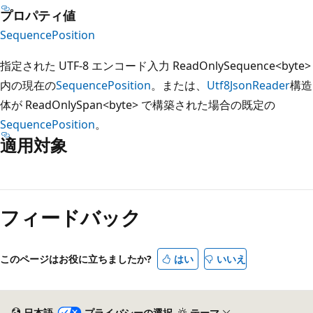
プロパティ値
SequencePosition
指定された UTF-8 エンコード入力 ReadOnlySequence<byte>
内の現在の
SequencePosition
。または、
Utf8JsonReader
構造
体が ReadOnlySpan<byte> で構築された場合の既定の
SequencePosition
。
適用対象
読
み
フィードバック
取
り
モ
このページはお役に立ちましたか?
はい
いいえ
ー
ド
が
日本語
プライバシーの選択
テーマ