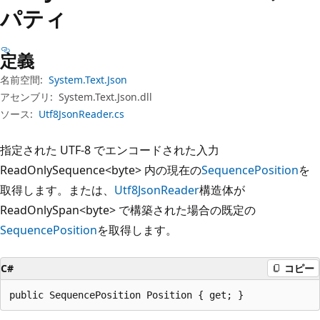
プ
パティ
定義
名前空間:
System.Text.Json
アセンブリ:
System.Text.Json.dll
ソース:
Utf8JsonReader.cs
指定された UTF-8 でエンコードされた入力
ReadOnlySequence<byte> 内の現在の
SequencePosition
を
取得します。または、
Utf8JsonReader
構造体が
ReadOnlySpan<byte> で構築された場合の既定の
SequencePosition
を取得します。
C#
コピー
public SequencePosition Position { get; }