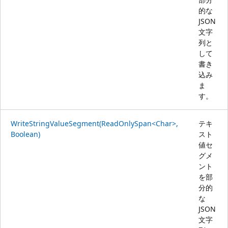
的な
JSON
文字
列と
して
書き
込み
ま
す。
WriteStringValueSegment(ReadOnlySpan<Char>,
テキ
Boolean)
スト
値セ
グメ
ント
を部
分的
な
JSON
文字