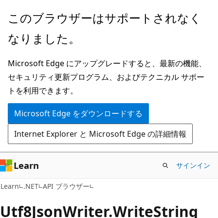
メ
ペ
このブラウザーはサポートされなく
イ
ー
なりました。
ン
ジ
コ
内
Microsoft Edge にアップグレードすると、最新の機能、
ン
ナ
セキュリティ更新プログラム、およびテクニカル サポー
テ
ビ
トを利用できます。
ン
ゲ
ツ
ー
Microsoft Edge をダウンロードする
に
シ
Internet Explorer と Microsoft Edge の詳細情報
ス
ョ
キ
ン
ッ
に
Learn
サインイン
プ
ス
C#
Learn
.NET
API ブラウザー
キ
ッ
Utf8Json
Writer.
Write
String