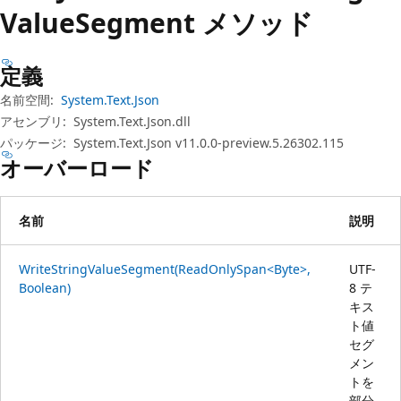
プ
Value
Segment メソッド
定義
名前空間:
System.Text.Json
アセンブリ:
System.Text.Json.dll
パッケージ:
System.Text.Json v11.0.0-preview.5.26302.115
オーバーロード
名前
説明
WriteStringValueSegment(ReadOnlySpan<Byte>,
UTF-
Boolean)
8 テ
キス
ト値
セグ
メン
トを
部分