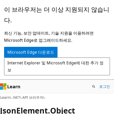
주
페
이 브라우저는 더 이상 지원되지 않습니
요
이
다.
콘
지
텐
내
최신 기능, 보안 업데이트, 기술 지원을 이용하려면
츠
탐
Microsoft Edge로 업그레이드하세요.
로
색
건
으
Microsoft Edge 다운로드
너
로
Internet Explorer 및 Microsoft Edge에 대한 추가 정
뛰
건
보
기
너
뛰
기
Learn
로그인
C#
Learn
.NET
API 브라우저
Json
Element.
Object