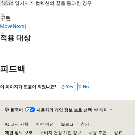
열거자가 컬렉션의 끝을 통과한 경우
false
구현
MoveNext()
적용 대상
읽
기
피드백
모
드
사
이 페이지가 도움이 되었나요?
Yes
No
용
안
함
한국어
사용자의 개인 정보 보호 선택
테마
AI 고지 사항
이전 버전
블로그
참가
개인 정보 보호
소비자 건강 개인 정보
사용 조건
상표