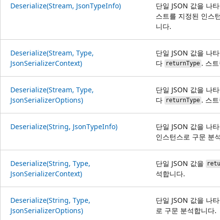
Deserialize(Stream, JsonTypeInfo)
단일 JSON 값을 나
스트를 지정된 인스턴
니다.
Deserialize(Stream, Type,
단일 JSON 값을 나
JsonSerializerContext)
다
. 스
returnType
Deserialize(Stream, Type,
단일 JSON 값을 나
JsonSerializerOptions)
다
. 스
returnType
Deserialize(String, JsonTypeInfo)
단일 JSON 값을 
인스턴스로 구문 분
Deserialize(String, Type,
단일 JSON 값을
ret
JsonSerializerContext)
석합니다.
Deserialize(String, Type,
단일 JSON 값을 
JsonSerializerOptions)
로 구문 분석합니다.