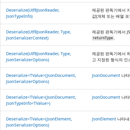
Deserialize(Utf8JsonReader,
제공된 판독기에서 
JsonTypeInfo)
값(개체 또는 배열 포
Deserialize(Utf8JsonReader, Type,
제공된 판독기에서 JS
JsonSerializerContext)
.
returnType
Deserialize(Utf8JsonReader, Type,
제공된 판독기에서 하나
JsonSerializerOptions)
고 지정된 형식의 인
Deserialize<TValue>(JsonDocument,
JsonDocument
나타내
JsonSerializerOptions)
Deserialize<TValue>(JsonDocument,
JsonDocument
나타내
JsonTypeInfo<TValue>)
Deserialize<TValue>(JsonElement,
JsonElement
나타내는
JsonSerializerOptions)