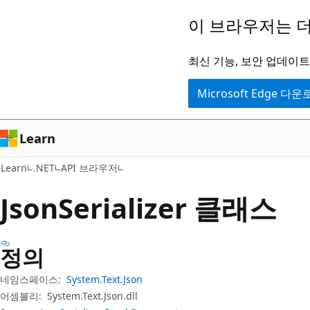
주
페
이 브라우저는 더
요
이
콘
지
최신 기능, 보안 업데이트,
텐
내
Microsoft Edge 다
츠
탐
로
색
건
으
Learn
너
로
Learn
.NET
API 브라우저
뛰
건
기
너
Json
Serializer 클래스
뛰
기
정의
네임스페이스:
System.Text.Json
어셈블리:
System.Text.Json.dll