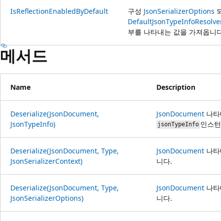
IsReflectionEnabledByDefault
구성
JsonSerializerOptions
되
DefaultJsonTypeInfoResolve
부를 나타내는 값을 가져옵니다
메서드
Name
Description
Deserialize(JsonDocument,
JsonDocument
나타내
JsonTypeInfo)
인스턴
jsonTypeInfo
Deserialize(JsonDocument, Type,
JsonDocument
나타내
JsonSerializerContext)
니다.
Deserialize(JsonDocument, Type,
JsonDocument
나타내
JsonSerializerOptions)
니다.