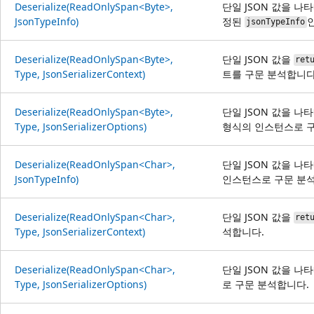
Deserialize(ReadOnlySpan<Byte>,
단일 JSON 값을 나
JsonTypeInfo)
정된
jsonTypeInfo
Deserialize(ReadOnlySpan<Byte>,
단일 JSON 값을
ret
Type, JsonSerializerContext)
트를 구문 분석합니다
Deserialize(ReadOnlySpan<Byte>,
단일 JSON 값을 나
Type, JsonSerializerOptions)
형식의 인스턴스로 구
Deserialize(ReadOnlySpan<Char>,
단일 JSON 값을 
JsonTypeInfo)
인스턴스로 구문 분
Deserialize(ReadOnlySpan<Char>,
단일 JSON 값을
ret
Type, JsonSerializerContext)
석합니다.
Deserialize(ReadOnlySpan<Char>,
단일 JSON 값을 
Type, JsonSerializerOptions)
로 구문 분석합니다.