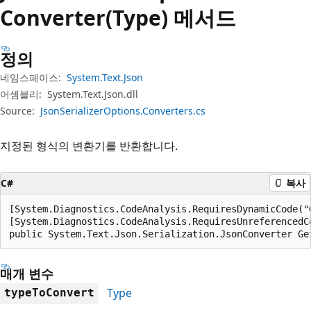
Converter(Type) 메서드
정의
네임스페이스:
System.Text.Json
어셈블리:
System.Text.Json.dll
Source:
JsonSerializerOptions.Converters.cs
지정된 형식의 변환기를 반환합니다.
C#
복사
[System.Diagnostics.CodeAnalysis.RequiresDynamicCode("
[System.Diagnostics.CodeAnalysis.RequiresUnreferencedC
public System.Text.Json.Serialization.JsonConverter Ge
매개 변수
Type
typeToConvert