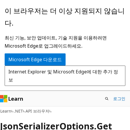
주
페
이 브라우저는 더 이상 지원되지 않습니
요
이
다.
콘
지
텐
내
최신 기능, 보안 업데이트, 기술 지원을 이용하려면
츠
탐
Microsoft Edge로 업그레이드하세요.
로
색
건
으
Microsoft Edge 다운로드
너
로
Internet Explorer 및 Microsoft Edge에 대한 추가 정
뛰
건
보
기
너
뛰
기
Learn
로그인
C#
Learn
.NET
API 브라우저
Json
Serializer
Options.
Get