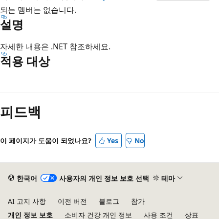
되는 멤버는 없습니다.
설명
자세한 내용은
.NET 참조하세요.
적용 대상
읽
기
피드백
모
드
사
이 페이지가 도움이 되었나요?
Yes
No
용
안
함
한국어
사용자의 개인 정보 보호 선택
테마
AI 고지 사항
이전 버전
블로그
참가
개인 정보 보호
소비자 건강 개인 정보
사용 조건
상표