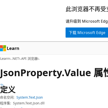
跳
跳
此浏览器不再受
至
到
主
页
请升级到 Microsof
要
内
下载 Microsoft Edge
内
导
容
航
Learn
Learn
.NET
API 浏览器
Json
Property.
Value 属
定义
命名空间:
System.Text.Json
程序集:
System.Text.Json.dll