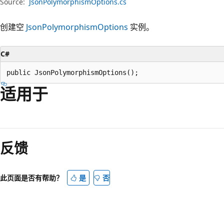
Source:
JsonPolymorphismOptions.cs
创建空
JsonPolymorphismOptions
实例。
C#
public JsonPolymorphismOptions();
适用于
阅
读
反馈
模
式
已
此页面是否有帮助？
是
否
禁
用