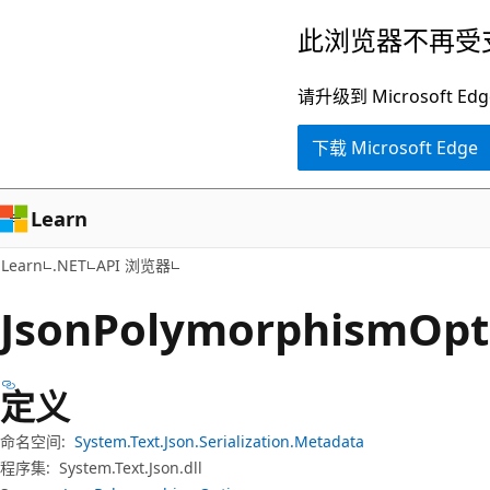
跳
跳
此浏览器不再受
至
到
主
页
请升级到 Microsof
要
内
下载 Microsoft Edge
内
导
容
航
Learn
Learn
.NET
API 浏览器
Json
Polymorphism
Op
定义
命名空间:
System.Text.Json.Serialization.Metadata
程序集:
System.Text.Json.dll