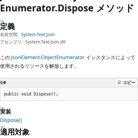
プ
Enumerator.
Dispose メソッド
定義
名前空間:
System.Text.Json
アセンブリ:
System.Text.Json.dll
この
JsonElement.ObjectEnumerator
インスタンスによって
使用されるリソースを解放します。
C#
コピー
public void Dispose();
実装
Dispose()
適用対象