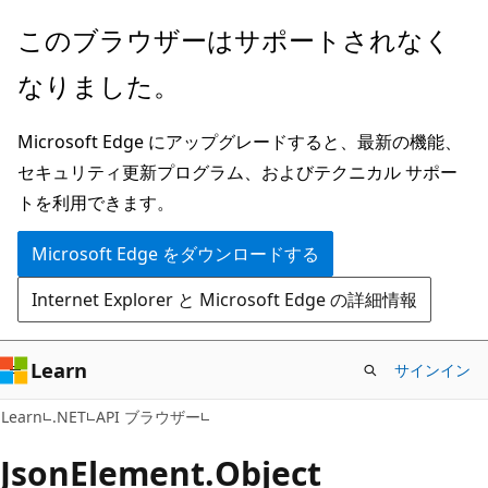
メ
ペ
このブラウザーはサポートされなく
イ
ー
なりました。
ン
ジ
コ
内
Microsoft Edge にアップグレードすると、最新の機能、
ン
ナ
セキュリティ更新プログラム、およびテクニカル サポー
テ
ビ
トを利用できます。
ン
ゲ
ツ
ー
Microsoft Edge をダウンロードする
に
シ
Internet Explorer と Microsoft Edge の詳細情報
ス
ョ
キ
ン
ッ
に
Learn
サインイン
プ
ス
C#
Learn
.NET
API ブラウザー
キ
ッ
Json
Element.
Object