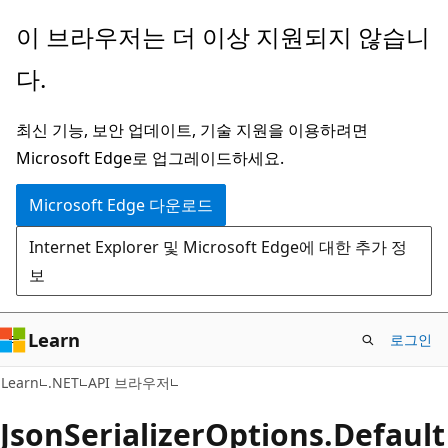
주
페
이 브라우저는 더 이상 지원되지 않습니
요
이
다.
콘
지
텐
내
최신 기능, 보안 업데이트, 기술 지원을 이용하려면
츠
탐
Microsoft Edge로 업그레이드하세요.
로
색
건
으
Microsoft Edge 다운로드
너
로
Internet Explorer 및 Microsoft Edge에 대한 추가 정
뛰
건
보
기
너
뛰
기
Learn
로그인
C#
Learn
.NET
API 브라우저
Json
Serializer
Options.
Default