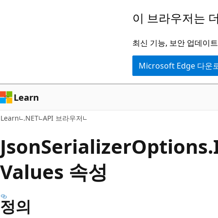
주
페
이 브라우저는 더
요
이
콘
지
최신 기능, 보안 업데이트,
텐
내
Microsoft Edge 다
츠
탐
로
색
건
으
Learn
너
로
Learn
.NET
API 브라우저
뛰
건
기
너
Json
Serializer
Options.
뛰
Values 속성
기
정의