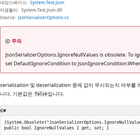
네임스페이스:
System.Text.Json
어셈블리:
System.Text.Json.dll
Source:
JsonSerializerOptions.cs
주의
JsonSerializerOptions.IgnoreNullValues is obsolete. To ig
set DefaultIgnoreCondition to JsonIgnoreCondition.When
serialization 및 deserialization 중에 값이 무시되는지 여부를
니다. 기본값은
입니다.
false
C#
[System.Obsolete("JsonSerializerOptions.IgnoreNullValu
public bool IgnoreNullValues { get; set; }