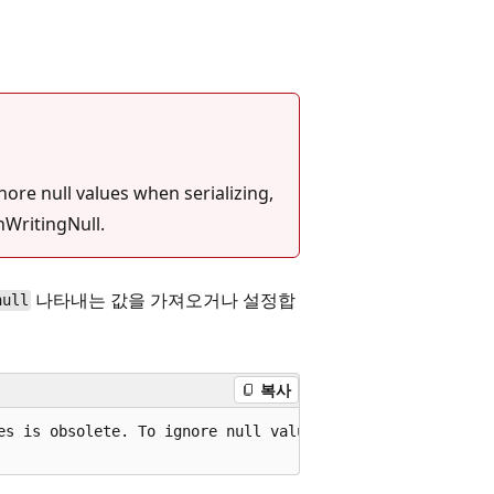
nore null values when serializing,
WritingNull.
나타내는 값을 가져오거나 설정합
null
복사
es is obsolete. To ignore null values when serializing, 