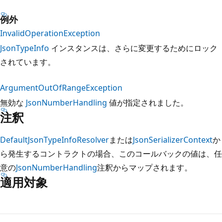
例外
InvalidOperationException
JsonTypeInfo
インスタンスは、さらに変更するためにロック
されています。
ArgumentOutOfRangeException
無効な
JsonNumberHandling
値が指定されました。
注釈
DefaultJsonTypeInfoResolver
または
JsonSerializerContext
か
ら発生するコントラクトの場合、このコールバックの値は、任
意の
JsonNumberHandling
注釈からマップされます。
適用対象
読
み