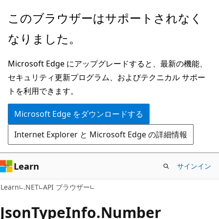
メ
ペ
このブラウザーはサポートされなく
イ
ー
なりました。
ン
ジ
コ
内
Microsoft Edge にアップグレードすると、最新の機能、
ン
ナ
セキュリティ更新プログラム、およびテクニカル サポー
テ
ビ
トを利用できます。
ン
ゲ
ツ
ー
Microsoft Edge をダウンロードする
に
シ
Internet Explorer と Microsoft Edge の詳細情報
ス
ョ
キ
ン
ッ
に
Learn
サインイン
プ
ス
C#
Learn
.NET
API ブラウザー
キ
ッ
Json
Type
Info.
Number