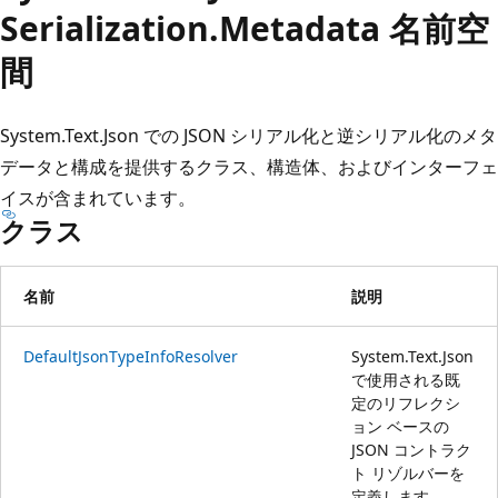
プ
Serialization.
Metadata 名前空
間
System.Text.Json での JSON シリアル化と逆シリアル化のメタ
データと構成を提供するクラス、構造体、およびインターフェ
イスが含まれています。
クラス
名前
説明
DefaultJsonTypeInfoResolver
System.Text.Json
で使用される既
定のリフレクシ
ョン ベースの
JSON コントラク
ト リゾルバーを
定義します。