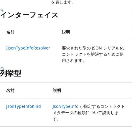
を表します。
インターフェイス
名前
説明
IJsonTypeInfoResolver
要求された型の JSON シリアル化
コントラクトを解決するために使
用されます。
列挙型
名前
説明
JsonTypeInfoKind
JsonTypeInfo
が指定するコントラクト
メタデータの種類について説明しま
す。
読