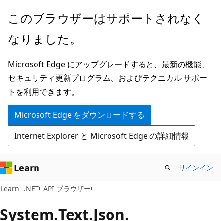
メ
ペ
このブラウザーはサポートされなく
イ
ー
なりました。
ン
ジ
コ
内
Microsoft Edge にアップグレードすると、最新の機能、
ン
ナ
セキュリティ更新プログラム、およびテクニカル サポー
テ
ビ
トを利用できます。
ン
ゲ
ツ
ー
Microsoft Edge をダウンロードする
に
シ
Internet Explorer と Microsoft Edge の詳細情報
ス
ョ
キ
ン
ッ
に
Learn
サインイン
プ
ス
Learn
.NET
API ブラウザー
キ
ッ
System.
Text.
Json.