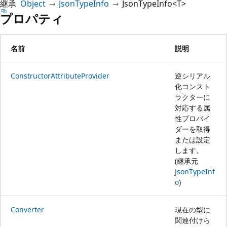
継承
Object
JsonTypeInfo
JsonTypeInfo<T>
プロパティ
名前
説明
ConstructorAttributeProvider
逆シリアル
化コンスト
ラクターに
対応する属
性プロバイ
ダーを取得
または設定
します。
(継承元
JsonTypeInf
o
)
Converter
現在の型に
関連付けら