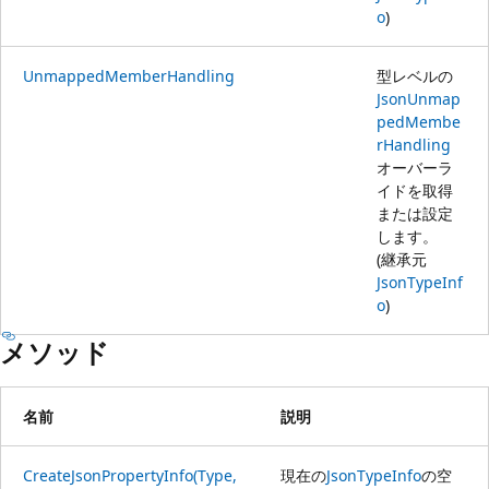
o
)
UnmappedMemberHandling
型レベルの
JsonUnmap
pedMembe
rHandling
オーバーラ
イドを取得
または設定
します。
(継承元
JsonTypeInf
o
)
メソッド
名前
説明
CreateJsonPropertyInfo(Type,
現在の
JsonTypeInfo
の空