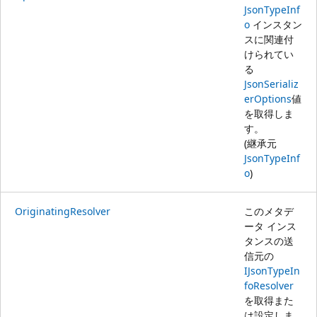
JsonTypeInf
o
インスタン
スに関連付
けられてい
る
JsonSerializ
erOptions
値
を取得しま
す。
(継承元
JsonTypeInf
o
)
OriginatingResolver
このメタデ
ータ インス
タンスの送
信元の
IJsonTypeIn
foResolver
を取得また
は設定しま