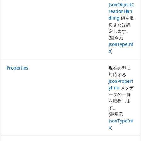
JsonObjectC
reationHan
dling
値を取
得または設
定します。
(継承元
JsonTypeInf
o
)
Properties
現在の型に
対応する
JsonPropert
yInfo
メタデ
ータの一覧
を取得しま
す。
(継承元
JsonTypeInf
o
)