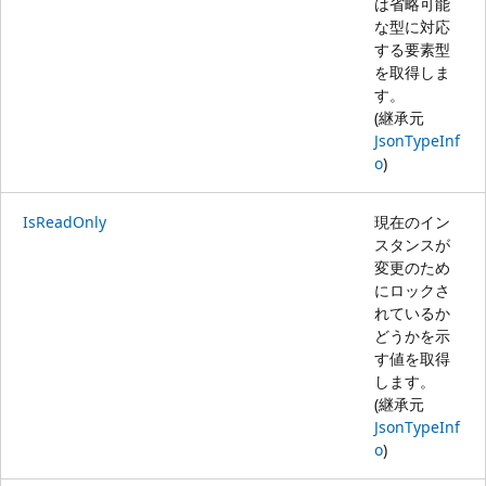
は省略可能
な型に対応
する要素型
を取得しま
す。
(継承元
JsonTypeInf
o
)
IsReadOnly
現在のイン
スタンスが
変更のため
にロックさ
れているか
どうかを示
す値を取得
します。
(継承元
JsonTypeInf
o
)