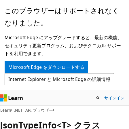
メ
ペ
このブラウザーはサポートされなく
イ
ー
なりました。
ン
ジ
コ
内
Microsoft Edge にアップグレードすると、最新の機能、
ン
ナ
セキュリティ更新プログラム、およびテクニカル サポー
テ
ビ
トを利用できます。
ン
ゲ
ツ
ー
Microsoft Edge をダウンロードする
に
シ
Internet Explorer と Microsoft Edge の詳細情報
ス
ョ
キ
ン
ッ
に
Learn
サインイン
プ
ス
C#
Learn
.NET
API ブラウザー
キ
ッ
Json
Type
Info<T> クラス