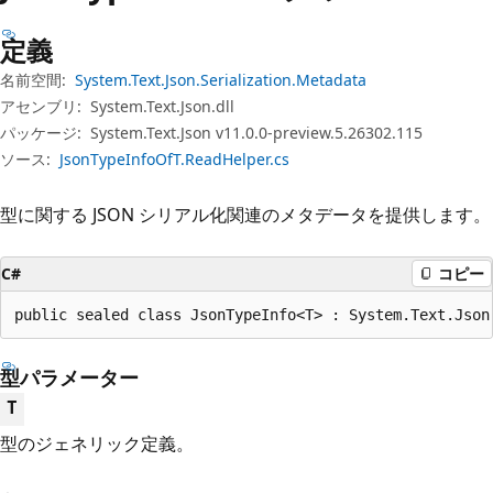
プ
定義
名前空間:
System.Text.Json.Serialization.Metadata
アセンブリ:
System.Text.Json.dll
パッケージ:
System.Text.Json v11.0.0-preview.5.26302.115
ソース:
JsonTypeInfoOfT.ReadHelper.cs
型に関する JSON シリアル化関連のメタデータを提供します。
C#
コピー
public sealed class JsonTypeInfo<T> : System.Text.Json
型パラメーター
T
型のジェネリック定義。