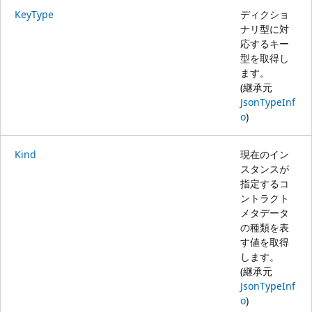
KeyType
ディクショ
ナリ型に対
応するキー
型を取得し
ます。
(継承元
JsonTypeInf
o
)
Kind
現在のイン
スタンスが
指定するコ
ントラクト
メタデータ
の種類を表
す値を取得
します。
(継承元
JsonTypeInf
o
)