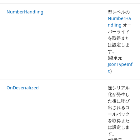
NumberHandling
型レベルの
NumberHa
ndling
オー
バーライド
を取得また
は設定しま
す。
(継承元
JsonTypeInf
o
)
OnDeserialized
逆シリアル
化が発生し
た後に呼び
出されるコ
ールバック
を取得また
は設定しま
す。