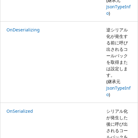
(継承元
JsonTypeInf
o
)
OnDeserializing
逆シリアル
化が発生す
る前に呼び
出されるコ
ールバック
を取得また
は設定しま
す。
(継承元
JsonTypeInf
o
)
OnSerialized
シリアル化
が発生した
後に呼び出
されるコー
ルバックを