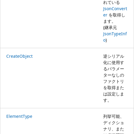
れている
JsonConvert
er
を取得し
ます。
(継承元
JsonTypeInf
o
)
CreateObject
逆シリアル
化に使用す
るパラメー
ターなしの
ファクトリ
を取得また
は設定しま
す。
ElementType
列挙可能、
ディクショ
ナリ、また