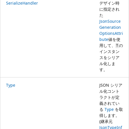
SerializeHandler
デザイン時
に指定され
た
JsonSource
Generation
OptionsAttri
bute
値を使
用して、
の
T
インスタン
スをシリア
ル化しま
す。
Type
JSON シリア
ル化コント
ラクトが定
義されてい
る
Type
を取
得します。
(継承元
JsonTypeInf