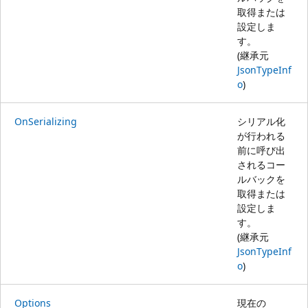
取得または
設定しま
す。
(継承元
JsonTypeInf
o
)
OnSerializing
シリアル化
が行われる
前に呼び出
されるコー
ルバックを
取得または
設定しま
す。
(継承元
JsonTypeInf
o
)
Options
現在の