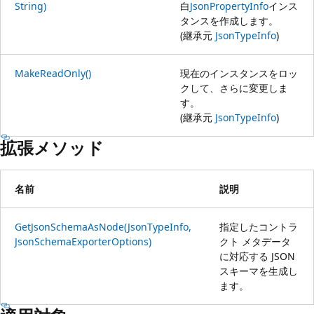
String)
白
JsonPropertyInfo
インス
タンスを作成します。
(継承元
JsonTypeInfo
)
MakeReadOnly()
現在のインスタンスをロッ
クして、さらに変更しま
す。
(継承元
JsonTypeInfo
)
拡張メソッド
名前
説明
GetJsonSchemaAsNode(JsonTypeInfo,
指定したコントラ
JsonSchemaExporterOptions)
クト メタデータ
に対応する JSON
スキーマを生成し
ます。