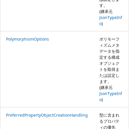
す。
(継承元
JsonTypeInf
o
)
PolymorphismOptions
ポリモーフ
ィズムメタ
データを指
定する構成
オブジェク
トを取得ま
たは設定し
ます。
(継承元
JsonTypeInf
o
)
PreferredPropertyObjectCreationHandling
型に含まれ
るプロパテ
ィの優先