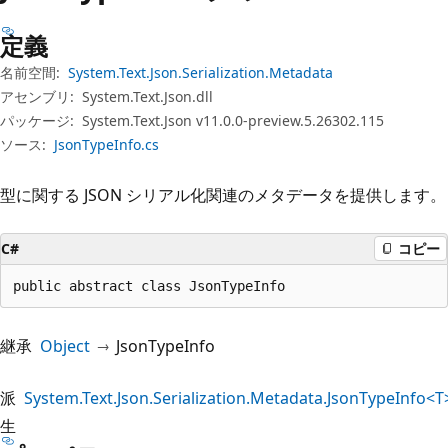
プ
定義
名前空間:
System.Text.Json.Serialization.Metadata
アセンブリ:
System.Text.Json.dll
パッケージ:
System.Text.Json v11.0.0-preview.5.26302.115
ソース:
JsonTypeInfo.cs
型に関する JSON シリアル化関連のメタデータを提供します。
C#
コピー
public abstract class JsonTypeInfo
継承
Object
JsonTypeInfo
派
System.Text.Json.Serialization.Metadata.JsonTypeInfo<T
生