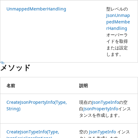
UnmappedMemberHandling
型レベルの
JsonUnmap
pedMembe
rHandling
オーバーラ
イドを取得
または設定
します。
メソッド
名前
説明
CreateJsonPropertyInfo(Type,
現在の
JsonTypeInfo
の空
String)
白
JsonPropertyInfo
インス
タンスを作成します。
CreateJsonTypeInfo(Type,
空の
JsonTypeInfo
インス