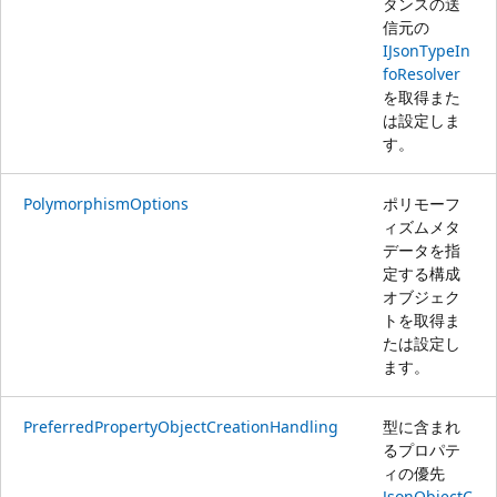
タンスの送
信元の
IJsonTypeIn
foResolver
を取得また
は設定しま
す。
PolymorphismOptions
ポリモーフ
ィズムメタ
データを指
定する構成
オブジェク
トを取得ま
たは設定し
ます。
PreferredPropertyObjectCreationHandling
型に含まれ
るプロパテ
ィの優先
JsonObjectC