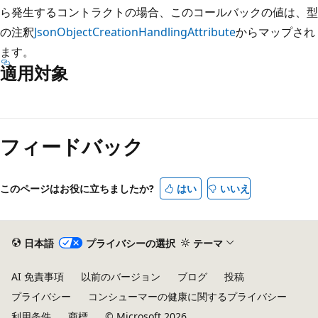
ら発生するコントラクトの場合、このコールバックの値は、型
の注釈
JsonObjectCreationHandlingAttribute
からマップされ
ます。
適用対象
読
み
フィードバック
取
り
モ
このページはお役に立ちましたか?
はい
いいえ
ー
ド
が
日本語
プライバシーの選択
テーマ
無
AI 免責事項
以前のバージョン
ブログ
投稿
効
プライバシー
コンシューマーの健康に関するプライバシー
利用条件
商標
© Microsoft 2026