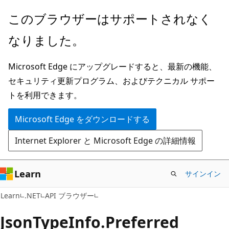
メ
ペ
このブラウザーはサポートされなく
イ
ー
なりました。
ン
ジ
コ
内
Microsoft Edge にアップグレードすると、最新の機能、
ン
ナ
セキュリティ更新プログラム、およびテクニカル サポー
テ
ビ
トを利用できます。
ン
ゲ
ツ
ー
Microsoft Edge をダウンロードする
に
シ
Internet Explorer と Microsoft Edge の詳細情報
ス
ョ
キ
ン
ッ
に
Learn
サインイン
プ
ス
C#
Learn
.NET
API ブラウザー
キ
ッ
Json
Type
Info.
Preferred