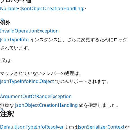
プロパティ値
Nullable
<
JsonObjectCreationHandling
>
例外
InvalidOperationException
JsonTypeInfo
インスタンスは、さらに変更するためにロック
されています。
-又は-
マップされていないメンバーの処理は、
JsonTypeInfoKind.Object
でのみサポートされます。
ArgumentOutOfRangeException
無効な
JsonObjectCreationHandling
値を指定しました。
注釈
DefaultJsonTypeInfoResolver
または
JsonSerializerContext
か